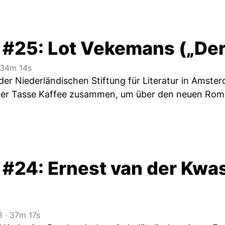
 #25: Lot Vekemans („De
34m 14s
k der Niederländischen Stiftung für Literatur in Amst
ner Tasse Kaffee zusammen, um über den neuen Roma
 #24: Ernest van der Kwas
3
‧
37m 17s