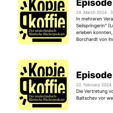
Episode 
29. March 2024
‧
3
In mehreren Vera
Seilspringerin" (
erleben konnten,
Borchardt von ih
Episode
22. February 2024
Die Vertretung v
Baltschev vor we