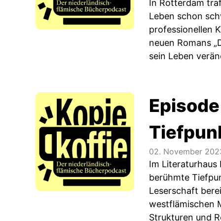
In Rotterdam tra
Leben schon schw
professionellen 
neuen Romans „De
sein Leben verän
Episode
Tiefpun
02. November 202
Im Literaturhaus
berühmte Tiefpunk
Leserschaft berei
westflämischen Me
Strukturen und R