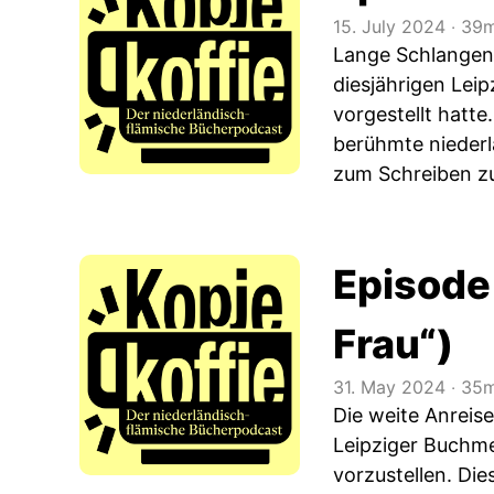
15. July 2024
‧
39m
Lange Schlangen 
diesjährigen Lei
vorgestellt hatte
berühmte niederl
zum Schreiben z
Episode
Frau“)
31. May 2024
‧
35m
Die weite Anreis
Leipziger Buchme
vorzustellen. Di