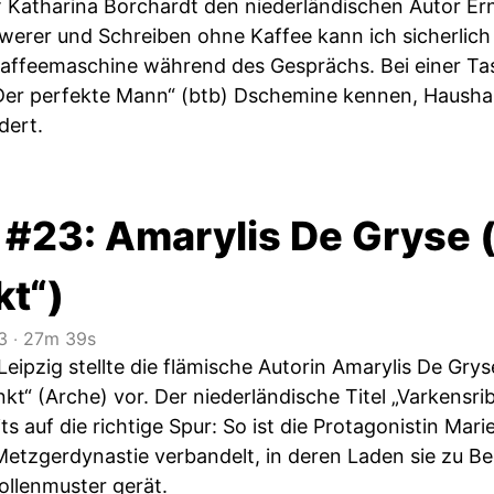
f Katharina Borchardt den niederländischen Autor Ern
erer und Schreiben ohne Kaffee kann ich sicherlich ni
Kaffeemaschine während des Gesprächs. Bei einer Tas
r perfekte Mann“ (btb) Dschemine kennen, Haushaltsh
dert.
 #23: Amarylis De Gryse 
kt“)
3
‧
27m 39s
 Leipzig stellte die flämische Autorin Amarylis De G
t“ (Arche) vor. Der niederländische Titel „Varkensri
ts auf die richtige Spur: So ist die Protagonistin Mar
tzgerdynastie verbandelt, in deren Laden sie zu Begi
ollenmuster gerät.