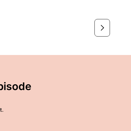
pisode
t.