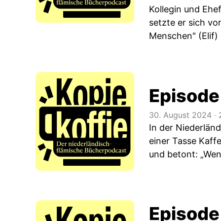
Kollegin und Ehe
setzte er sich v
Menschen" (Elif)
Episode
30. August 2024
‧
2
In der Niederländ
einer Tasse Kaff
und betont: „Wenn
Episode