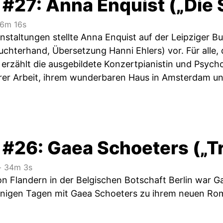
#27: Anna Enquist („Die S
6m 16s
nstaltungen stellte Anna Enquist auf der Leipziger
Luchterhand, Übersetzung Hanni Ehlers) vor. Für alle, d
 erzählt die ausgebildete Konzertpianistin und Psych
rer Arbeit, ihrem wunderbaren Haus in Amsterdam und
 #26: Gaea Schoeters („T
‧
34m 3s
on Flandern in der Belgischen Botschaft Berlin war G
nigen Tagen mit Gaea Schoeters zu ihrem neuen Rom