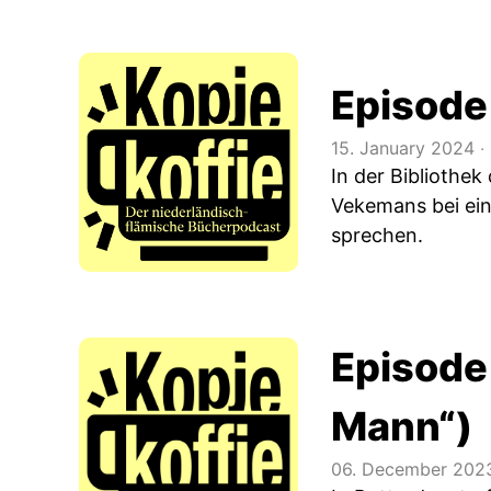
Episode
15. January 2024
‧
In der Bibliothe
Vekemans bei ei
sprechen.
Episode
Mann“)
06. December 202