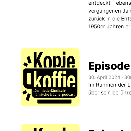
entdeckt – ebens
vergangenen Jahr
zurück in die En
1950er Jahren er
Episode
30. April 2024
‧
30
Im Rahmen der Le
über sein berüh