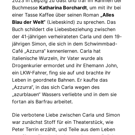
2023 in Leipzig zu Gast und traf im Rahmen der
Buchmesse
Katharina Borchardt
, um mit ihr bei
einer Tasse Kaffee über seinen Roman
„Alles
Blau der Welt“
(Liebeskind) zu sprechen. Das
Buch schildert die Liebesbeziehung zwischen
der 41-jährigen verheirateten Carla und dem 19-
jährigen Simon, die sich in dem Schwimmbad-
Café „Azzurra“ kennenlernen. Carla hat
italienische Wurzeln, ihr Vater wurde als
Drogenkurier ermordet und ihr Ehemann John,
ein LKW-Fahrer, fing sie auf und brachte ihr
Leben in geordnete Bahnen. Er kaufte das
„Azzurra“, in das sich Carla wegen des
„azurblauen“ Wassers verliebte und in dem sie
fortan als Barfrau arbeitet.
Die verbotene Liebe zwischen Carla und Simon
war zunächst Stoff für ein Theaterstück, wie
Peter Terrin erzählt, und Teile aus dem Leben