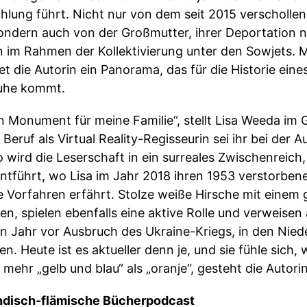
ählung führt. Nicht nur von dem seit 2015 verscholl
sondern auch von der Großmutter, ihrer Deportation
 im Rahmen der Kollektivierung unter den Sowjets. Mi
et die Autorin ein Panorama, das für die Historie ein
Ruhe kommt.
in Monument für meine Familie“, stellt Lisa Weeda im
r Beruf als Virtual Reality-Regisseurin sei ihr bei der
o wird die Leserschaft in ein surreales Zwischenreich
ntführt, wo Lisa im Jahr 2018 ihren 1953 verstorben
e Vorfahren erfährt. Stolze weiße Hirsche mit einem 
 spielen ebenfalls eine aktive Rolle und verweisen a
in Jahr vor Ausbruch des Ukraine-Kriegs, in den Ni
 Heute ist es aktueller denn je, und sie fühle sich, 
mehr „gelb und blau“ als „oranje“, gesteht die Autorin
ländisch-flämische Bücherpodcast