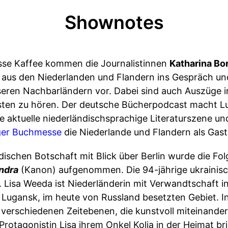
Shownotes
asse Kaffee kommen die Journalistinnen
Katharina Bo
 aus den Niederlanden und Flandern ins Gespräch und 
ren Nachbarländern vor. Dabei sind auch Auszüge in
sten zu hören. Der deutsche Bücherpodcast macht Lu
 aktuelle niederländischsprachige Literaturszene un
ger Buchmesse
die Niederlande und Flandern als Gast
dischen Botschaft mit Blick über Berlin wurde die Fo
ndra
(Kanon) aufgenommen. Die 94-jährige ukrainisc
 Lisa Weeda ist Niederländerin mit Verwandtschaft in 
n Lugansk, im heute von Russland besetzten Gebiet. In
n verschiedenen Zeitebenen, die kunstvoll miteinand
Protagonistin Lisa ihrem Onkel Kolja in der Heimat br